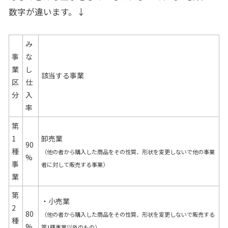
数字が違います。↓
み
事
な
業
し
該当する事業
区
仕
分
入
率
第
1
卸売業
90
種
（他の者から購入した商品をその性質、形状を変更しないで他の事業
%
事
者に対して販売する事業）
業
第
・小売業
2
80
（他の者から購入した商品をその性質、形状を変更しないで販売する
種
%
第1種事業以外のもの）