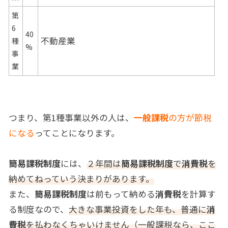
第
6
40
不動産業
種
%
事
業
つまり、第1種事業以外の人は、
一般課税
の方が節税
になる
ってことになります。
簡易課税制度
には、
２年間は
簡易課税制度
で
消費税
を
納めてねっていう決まりがあります。
また、
簡易課税制度
は前もって納める
消費税
を計算す
る制度なので、
大きな事業投資をした年も、普通に
消
費税
を払わなくちゃいけません（一般課税なら、ここ