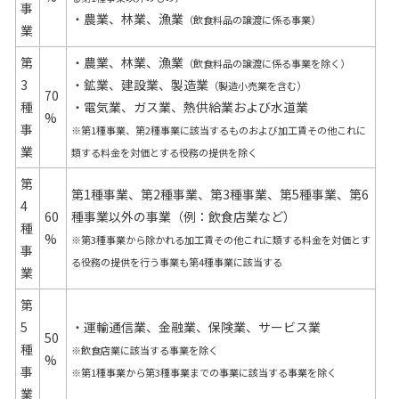
事
・農業、林業、漁業
（飲食料品の譲渡に係る事業）
業
第
・農業、林業、漁業
（飲食料品の譲渡に係る事業を除く）
3
・鉱業、建設業、製造業
（製造小売業を含む）
70
種
・電気業、ガス業、熱供給業および水道業
%
事
※第1種事業、第2種事業に該当するものおよび加工賃その他これに
業
類する料金を対価とする役務の提供を除く
第
第1種事業、第2種事業、第3種事業、第5種事業、第6
4
60
種事業以外の事業（例：飲食店業など）
種
%
※第3種事業から除かれる加工賃その他これに類する料金を対価とす
事
る役務の提供を行う事業も第4種事業に該当する
業
第
5
・運輸通信業、金融業、保険業、サービス業
50
種
※飲食店業に該当する事業を除く
%
事
※第1種事業から第3種事業までの事業に該当する事業を除く
業