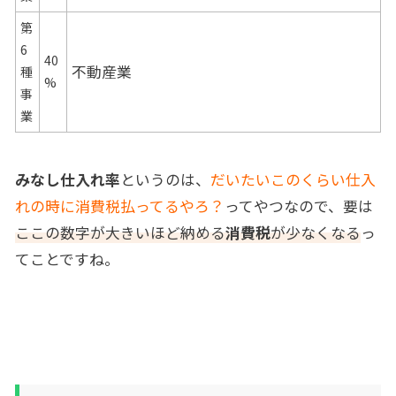
第
6
40
不動産業
種
%
事
業
みなし仕入れ率
というのは、
だいたいこのくらい仕入
れの時に消費税払ってるやろ？
ってやつなので、要は
ここの数字が大きいほど納める
消費税
が少なくなる
っ
てことですね。