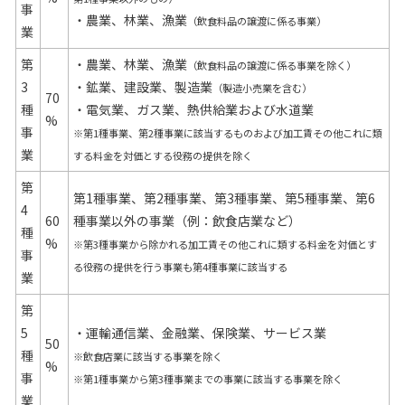
事
・農業、林業、漁業
（飲食料品の譲渡に係る事業）
業
第
・農業、林業、漁業
（飲食料品の譲渡に係る事業を除く）
3
・鉱業、建設業、製造業
（製造小売業を含む）
70
種
・電気業、ガス業、熱供給業および水道業
%
事
※第1種事業、第2種事業に該当するものおよび加工賃その他これに類
業
する料金を対価とする役務の提供を除く
第
第1種事業、第2種事業、第3種事業、第5種事業、第6
4
60
種事業以外の事業（例：飲食店業など）
種
%
※第3種事業から除かれる加工賃その他これに類する料金を対価とす
事
る役務の提供を行う事業も第4種事業に該当する
業
第
5
・運輸通信業、金融業、保険業、サービス業
50
種
※飲食店業に該当する事業を除く
%
事
※第1種事業から第3種事業までの事業に該当する事業を除く
業