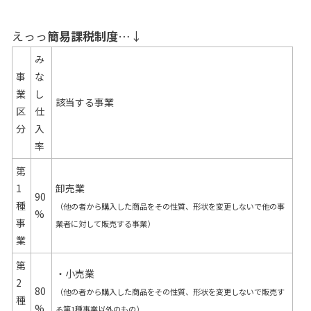
えっっ
簡易課税制度
…↓
み
事
な
業
し
該当する事業
区
仕
分
入
率
第
1
卸売業
90
種
（他の者から購入した商品をその性質、形状を変更しないで他の事
%
事
業者に対して販売する事業）
業
第
・小売業
2
80
（他の者から購入した商品をその性質、形状を変更しないで販売す
種
%
る第1種事業以外のもの）