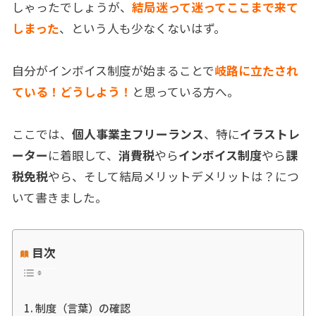
しゃったでしょうが、
結局迷って迷ってここまで来て
しまった
、という人も少なくないはず。
自分がインボイス制度が始まることで
岐路に立たされ
ている！どうしよう！
と思っている方へ。
ここでは、
個人事業主フリーランス
、特に
イラストレ
ーター
に着眼して、
消費税
やら
インボイス制度
やら
課
税免税
やら、そして結局メリットデメリットは？につ
いて書きました。
目次
制度（言葉）の確認