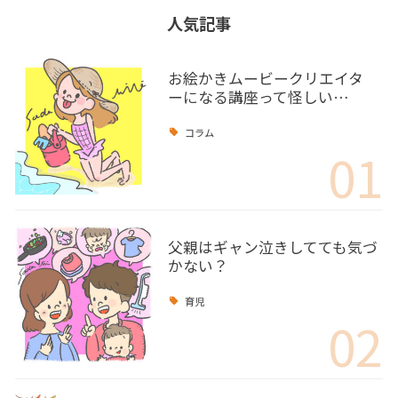
人気記事
お絵かきムービークリエイタ
ーになる講座って怪しい…
コラム
01
父親はギャン泣きしてても気づ
かない？
育児
02