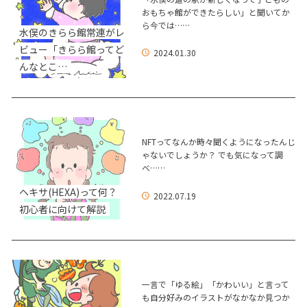
おもちゃ館ができたらしい」と聞いてか
ら今では……
水俣のきらら館常連がレ
ビュー「きらら館ってど
2024.01.30
んなとこ…
NFTってなんか時々聞くようになったんじ
ゃないでしょうか？ でも気になって調
べ……
ヘキサ(HEXA)って何？
2022.07.19
初心者に向けて解説
一言で「ゆる絵」「かわいい」と言って
も自分好みのイラストがなかなか見つか