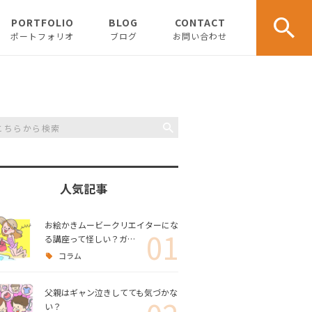
PORTFOLIO
BLOG
CONTACT
ポートフォリオ
ブログ
お問い合わせ
イラスト
ホワイトボードアニメー
ション
育児
人気記事
コラム
お絵かきムービークリエイターにな
01
る講座って怪しい？ガ…
仕事
コラム
父親はギャン泣きしてても気づかな
い？