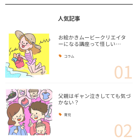
人気記事
お絵かきムービークリエイタ
ーになる講座って怪しい…
コラム
01
父親はギャン泣きしてても気づ
かない？
育児
02